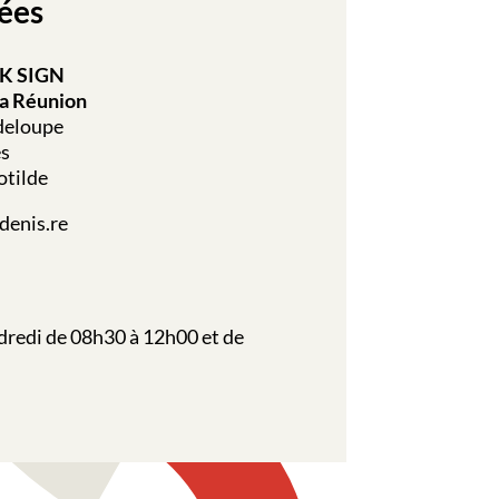
ées
K SIGN
la Réunion
adeloupe
es
otilde
denis.re
dredi de 08h30 à 12h00 et de