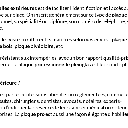
lles extérieures
est de faciliter l’identification et l’accès 
ve sur place. On inscrit généralement sur ce type de
plaque
onnel, sa spécialité ou diplôme, son numéro de téléphone, 
c.
lle existe en différentes matières selon vos envies :
plaque
e bois
,
plaque alvéolaire
, etc.
 résistant aux intempéries, avec un bon rapport qualité-pri
derne. La
plaque professionnelle plexiglas
est le choix le pl
térieure ?
sée par les professions libérales ou règlementées, comme l
utes, chirurgiens, dentistes, avocats, notaires, experts-
t d’indiquer la présence de leur cabinet médical ou de leur
prises. La
plaque pro
est aussi une façon élégante d’habille