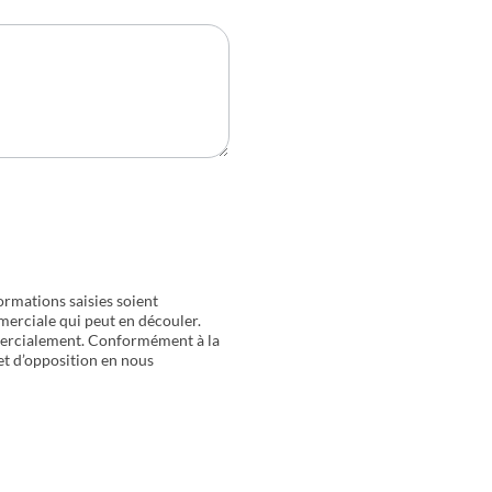
ormations saisies soient
merciale qui peut en découler.
mercialement. Conformément à la
 et d’opposition en nous