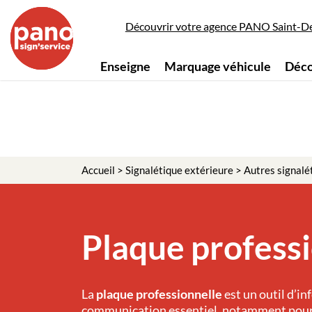
Découvrir votre agence PANO Saint-De
Enseigne
Marquage véhicule
Déco
Accueil
>
Signalétique extérieure
>
Autres signalé
Plaque profess
La
plaque professionnelle
est un outil d’in
communication essentiel, notamment pour l