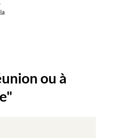
r
la
n
éunion ou à
e"