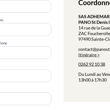
Coordonn
SAS ADHEMAR
om
PANO St Denis 
14 rue de la Gu
ZAC Foucheroll
97490 Sainte-Cl
hone
contact@panost
Itinéraire
0262 92 10 38
Du Lundi au Ven
13h00 à 17h30