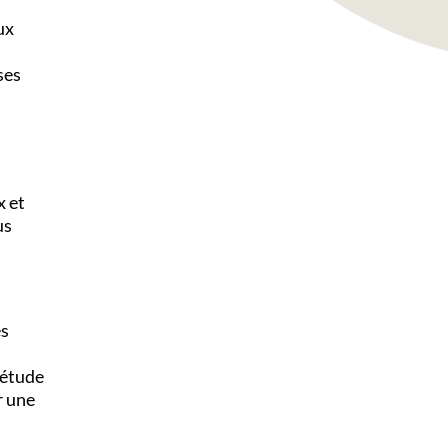
aux
ses
x et
us
es
 étude
r une