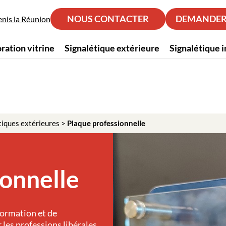
NOUS CONTACTER
DEMANDER 
nis la Réunion
ration vitrine
Signalétique extérieure
Signalétique 
tiques extérieures
>
Plaque professionnelle
ionnelle
formation et de
es professions libérales.