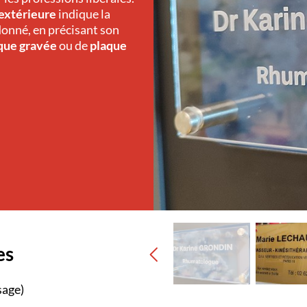
 extérieure
indique la
donné, en précisant son
que gravée
ou de
plaque
es
sage)