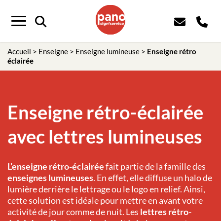
Menu
Accueil
>
Enseigne
>
Enseigne lumineuse
>
Enseigne rétro
éclairée
Enseigne rétro-éclairée
avec lettres lumineuses
L’enseigne rétro-éclairée
fait partie de la famille des
enseignes lumineuses
. En effet, elle diffuse un halo de
lumière derrière le lettrage ou le logo en relief. Ainsi,
cette solution est idéale pour mettre en avant votre
activité de jour comme de nuit. Les
lettres rétro-