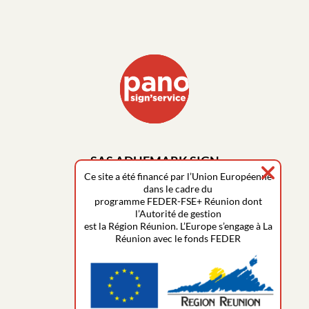
SAS ADHEMARK SIGN
PANO St Denis la Réunion
Ce site a été financé par l’Union Européenne
dans le cadre du
14 rue de la Guadeloupe
programme FEDER-FSE+ Réunion dont
ZAC Foucherolles
l’Autorité de gestion
97490 Sainte-Clotilde
est la Région Réunion. L’Europe s’engage à La
Réunion avec le fonds FEDER
contact@panostdenis.re
0262 92 10 38