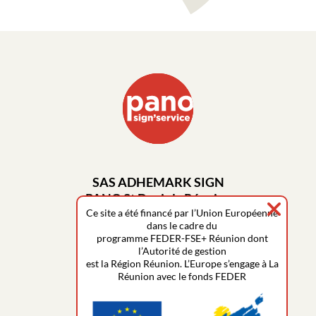
SAS ADHEMARK SIGN
PANO St Denis la Réunion
14 rue de la Guadeloupe
Ce site a été financé par l’Union Européenne
dans le cadre du
ZAC Foucherolles
programme FEDER-FSE+ Réunion dont
97490 Sainte-Clotilde
l’Autorité de gestion
est la Région Réunion. L’Europe s’engage à La
contact@panostdenis.re
Réunion avec le fonds FEDER
0262 92 10 38