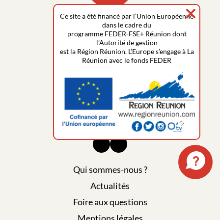
Ce site a été financé par l’Union Européenne
dans le cadre du
SAS ADHEMARK SIGN
programme FEDER-FSE+ Réunion dont
l’Autorité de gestion
PANO St Denis la Réunion
est la Région Réunion. L’Europe s’engage à La
14 rue de la Guadeloupe
Réunion avec le fonds FEDER
ZAC Foucherolles
97490 Sainte-Clotilde
contact@panostdenis.re
0262 92 10 38
Qui sommes-nous ?
Actualités
Foire aux questions
Mentions légales