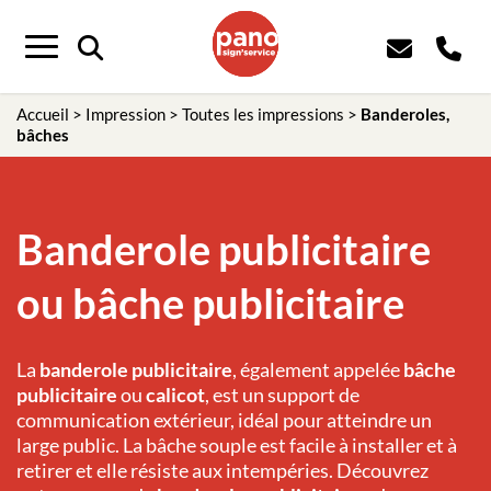
Menu
Accueil
>
Impression
>
Toutes les impressions
>
Banderoles,
bâches
Banderole publicitaire
ou bâche publicitaire
La
banderole publicitaire
, également appelée
bâche
publicitaire
ou
calicot
, est un support de
communication extérieur, idéal pour atteindre un
large public. La bâche souple est facile à installer et à
retirer et elle résiste aux intempéries. Découvrez